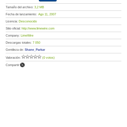
Tamaño del archivo:
3,2 MB
Fecha de lanzamiento:
Ago 11, 2007
Licencia:
Desconocido
Sitio oficial:
http://www.limewire.com
Company:
LimeWire
Descargas totales:
7 050
Gentileza de:
Shane_Parkar
Valoración:
(0 votos)
Compartir: