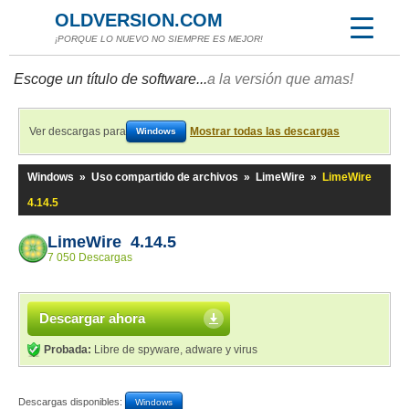
OLDVERSION.COM
¡PORQUE LO NUEVO NO SIEMPRE ES MEJOR!
Escoge un título de software...
a la versión que amas!
Ver descargas para
Mostrar todas las descargas
Windows
Windows
»
Uso compartido de archivos
»
LimeWire
»
LimeWire
4.14.5
LimeWire 4.14.5
7 050 Descargas
Descargar ahora
Probada:
Libre de spyware, adware y virus
Descargas disponibles:
Windows