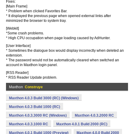
Fixes:
[Main Frame]
* Problem when clicked Favorites Bar.
* It displayed the previous page when opened external links after
minimized the browser to system tray.
[Webkit]
*Some crash problems.
* High CPU occupation when page loading caused by AdHunter.
[User Interface]
* Sometimes the dialogue box would display incorrectly when deleted an
extension.
* The password would not be automatically cleared when switched an
account in Maxthon login panel.
[RSS Reader]
* RSS Reader Update problem.
Maxthon
Construye
Maxthon 4.0.3 Build 3000 (RC) (Windows)
Maxthon 4.0.3 Build 1000 (RC)
Maxthon 4.0.3.3000 RC (Windows)
Maxthon 4.0.3.2000 RC
Maxthon 4.0.3.1000 RC
Maxthon 4.0.1 Build 2000 (RC)
Maxthon 4.0.1 Build 1000 (Preview)
Maxthon 4.0.0 Build 2000