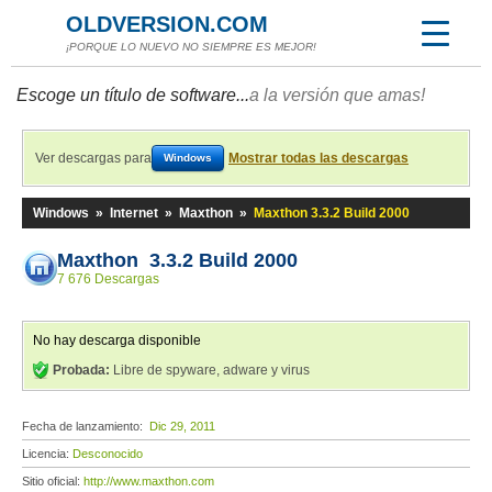
OLDVERSION.COM
¡PORQUE LO NUEVO NO SIEMPRE ES MEJOR!
Escoge un título de software...
a la versión que amas!
Ver descargas para
Mostrar todas las descargas
Windows
Windows
»
Internet
»
Maxthon
»
Maxthon 3.3.2 Build 2000
Maxthon 3.3.2 Build 2000
7 676 Descargas
No hay descarga disponible
Probada:
Libre de spyware, adware y virus
Fecha de lanzamiento:
Dic 29, 2011
Licencia:
Desconocido
Sitio oficial:
http://www.maxthon.com