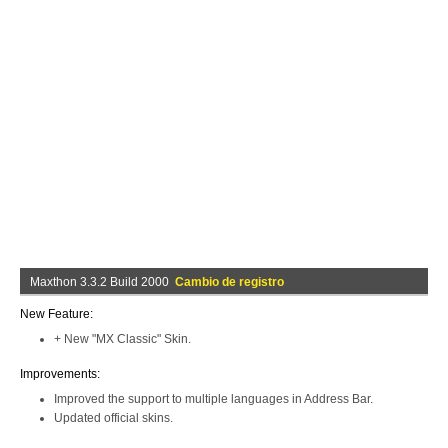
Maxthon 3.3.2 Build 2000
Cambio de registro
New Feature:
+ New "MX Classic" Skin.
Improvements:
Improved the support to multiple languages in Address Bar.
Updated official skins.