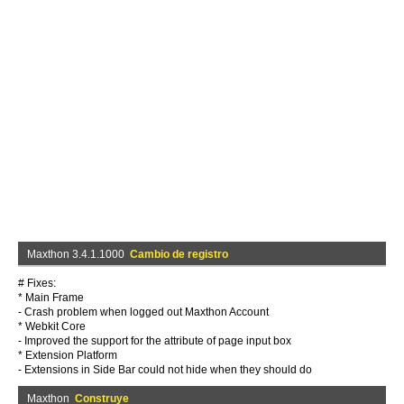
Maxthon 3.4.1.1000
Cambio de registro
# Fixes:
* Main Frame
- Crash problem when logged out Maxthon Account
* Webkit Core
- Improved the support for the attribute of page input box
* Extension Platform
- Extensions in Side Bar could not hide when they should do
Maxthon
Construye