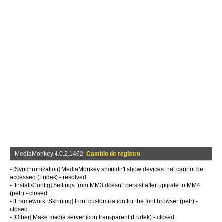
MediaMonkey 4.0.2.1462
Cambio de registro
- [Synchronization] MediaMonkey shouldn't show devices that cannot be
accessed (Ludek) - resolved.
- [Install/Config] Settings from MM3 doesn't persist after upgrate to MM4
(petr) - closed.
- [Framework: Skinning] Font customization for the font browser (petr) -
closed.
- [Other] Make media server icon transparent (Ludek) - closed.