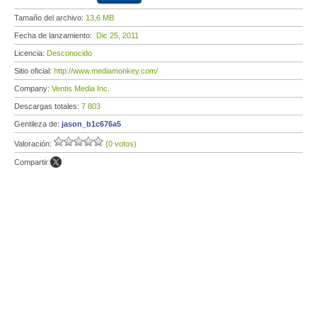
Tamaño del archivo:
13,6 MB
Fecha de lanzamiento:
Dic 25, 2011
Licencia:
Desconocido
Sitio oficial:
http://www.mediamonkey.com/
Company:
Ventis Media Inc.
Descargas totales:
7 803
Gentileza de:
jason_b1c676a5
Valoración:
(0 votos)
Compartir: