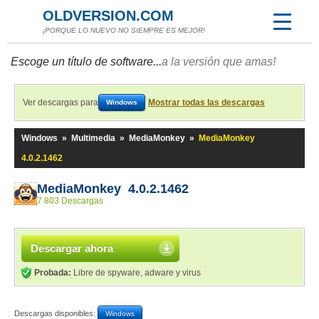
OLDVERSION.COM
¡PORQUE LO NUEVO NO SIEMPRE ES MEJOR!
Escoge un título de software...
a la versión que amas!
Ver descargas para
Mostrar todas las descargas
Windows
Windows
»
Multimedia
»
MediaMonkey
»
MediaMonkey
4.0.2.1462
MediaMonkey 4.0.2.1462
7 803 Descargas
Descargar ahora
Probada:
Libre de spyware, adware y virus
Descargas disponibles:
Windows