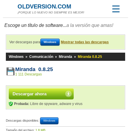
OLDVERSION.COM
¡PORQUE LO NUEVO NO SIEMPRE ES MEJOR!
Escoge un título de software...
a la versión que amas!
Ver descargas para
Mostrar todas las descargas
Windows
Windows
»
Comunicación
»
Miranda
»
Miranda 0.8.25
Miranda 0.8.25
1 111 Descargas
Descargar ahora
Probada:
Libre de spyware, adware y virus
Descargas disponibles:
Windows
Tamaño del archivo:
1,8 MB