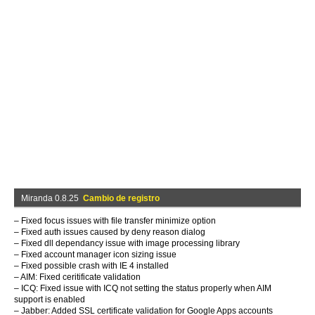
Miranda 0.8.25
Cambio de registro
– Fixed focus issues with file transfer minimize option
– Fixed auth issues caused by deny reason dialog
– Fixed dll dependancy issue with image processing library
– Fixed account manager icon sizing issue
– Fixed possible crash with IE 4 installed
– AIM: Fixed ceritificate validation
– ICQ: Fixed issue with ICQ not setting the status properly when AIM
support is enabled
– Jabber: Added SSL certificate validation for Google Apps accounts