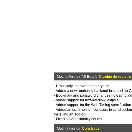
Mozilla Firefox 7.0 Beta 1
Cambio de registro
- Drastically improved memory use
- Added a new rendering backend to speed up 
- Bookmark and password changes now sync almo
- Added support for text-overflow: ellipsis
- Added support for the Web Timing specification
- Added an opt-in system for users to send perfor
installing an add-on
- Fixed several stability issues
Mozilla Firefox
Construye