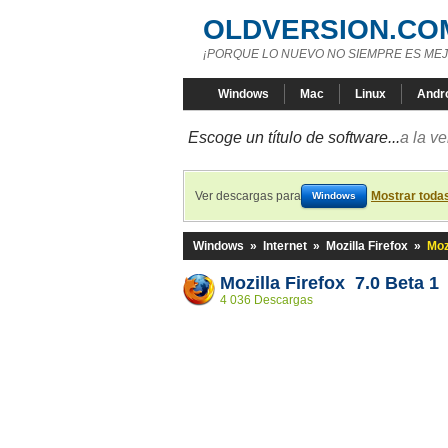
OLDVERSION.CO
¡PORQUE LO NUEVO NO SIEMPRE ES MEJ
Windows
Mac
Linux
Andr
Escoge un título de software...
a la v
Ver descargas para
Mostrar toda
Windows
Windows
»
Internet
»
Mozilla Firefox
»
Moz
Mozilla Firefox 7.0 Beta 1
4 036 Descargas