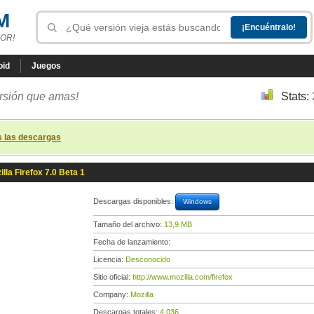
M
OR!
oid
Juegos
ersión que amas!
Stats:
s las descargas
illa Firefox 7.0 Beta 1
Descargas disponibles:
Windows
Tamaño del archivo:
13,9 MB
Fecha de lanzamiento:
Licencia:
Desconocido
Sitio oficial:
http://www.mozilla.com/firefox
Company:
Mozilla
Descargas totales:
4 036