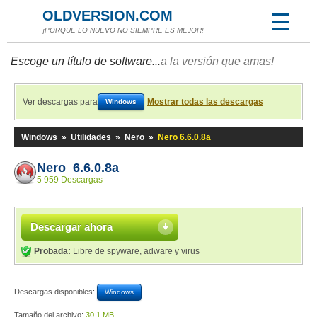
OLDVERSION.COM
¡PORQUE LO NUEVO NO SIEMPRE ES MEJOR!
Escoge un título de software...
a la versión que amas!
Ver descargas para
Mostrar todas las descargas
Windows
Windows
»
Utilidades
»
Nero
»
Nero 6.6.0.8a
Nero 6.6.0.8a
5 959 Descargas
Descargar ahora
Probada:
Libre de spyware, adware y virus
Descargas disponibles:
Windows
Tamaño del archivo:
30,1 MB