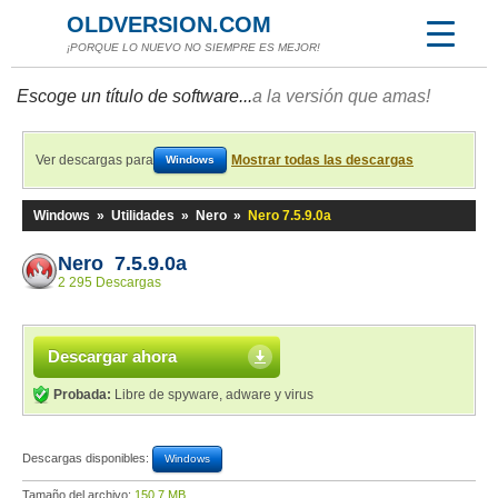
OLDVERSION.COM
¡PORQUE LO NUEVO NO SIEMPRE ES MEJOR!
Escoge un título de software...
a la versión que amas!
Ver descargas para
Mostrar todas las descargas
Windows
Windows
»
Utilidades
»
Nero
»
Nero 7.5.9.0a
Nero 7.5.9.0a
2 295 Descargas
Descargar ahora
Probada:
Libre de spyware, adware y virus
Descargas disponibles:
Windows
Tamaño del archivo:
150,7 MB