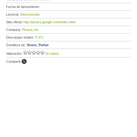
Fecha de lanzamiento:
Licencia:
Desconocido
Sitio oficial:
http://picasa.google.com/index.html
Company:
Picasa, Inc
Descargas totales:
5 471
Gentileza de:
Shane_Parkar
Valoración:
(0 votos)
Compartir: