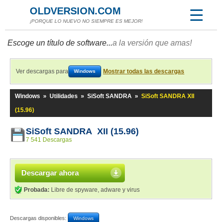
OLDVERSION.COM
¡PORQUE LO NUEVO NO SIEMPRE ES MEJOR!
Escoge un título de software...
a la versión que amas!
Ver descargas para
Mostrar todas las descargas
Windows
Windows
»
Utilidades
»
SiSoft SANDRA
»
SiSoft SANDRA XII
(15.96)
SiSoft SANDRA XII (15.96)
7 541 Descargas
Descargar ahora
Probada:
Libre de spyware, adware y virus
Descargas disponibles:
Windows