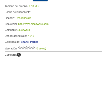
Tamaño del archivo:
17,8 MB
Fecha de lanzamiento:
Licencia:
Desconocido
Sitio oficial:
http://www.sisoftware.com
Company:
SiSoftware
Descargas totales:
7 541
Gentileza de:
Shane_Parkar
Valoración:
(0 votos)
Compartir: