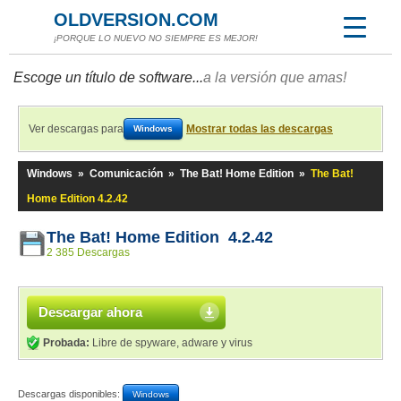
OLDVERSION.COM
¡PORQUE LO NUEVO NO SIEMPRE ES MEJOR!
Escoge un título de software...
a la versión que amas!
Ver descargas para
Mostrar todas las descargas
Windows
Windows
»
Comunicación
»
The Bat! Home Edition
»
The Bat!
Home Edition 4.2.42
The Bat! Home Edition 4.2.42
2 385 Descargas
Descargar ahora
Probada:
Libre de spyware, adware y virus
Descargas disponibles:
Windows