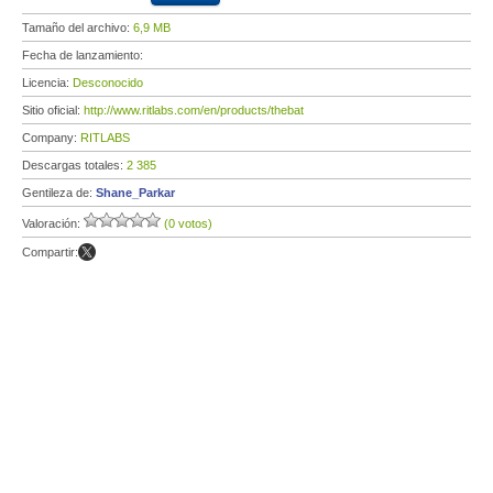
Tamaño del archivo:
6,9 MB
Fecha de lanzamiento:
Licencia:
Desconocido
Sitio oficial:
http://www.ritlabs.com/en/products/thebat
Company:
RITLABS
Descargas totales:
2 385
Gentileza de:
Shane_Parkar
Valoración:
(0 votos)
Compartir: