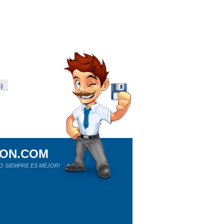
)
ION.COM
O SIEMPRE ES MEJOR!