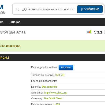
M
OR!
oid
Juegos
ersión que amas!
Stats:
s las descargas
P 2.6.3
Descargas disponibles:
Windows
Tamaño del archivo:
15,0 MB
Fecha de lanzamiento:
Licencia:
Desconocido
Sitio oficial:
http://www.gimp.org
Company:
The GIMP Team
Descargas totales:
1 565