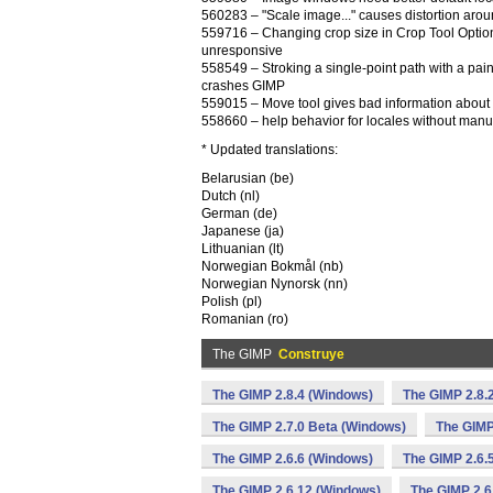
560283 – "Scale image..." causes distortion aro
559716 – Changing crop size in Crop Tool Opti
unresponsive
558549 – Stroking a single-point path with a pain
crashes GIMP
559015 – Move tool gives bad information abou
558660 – help behavior for locales without manua
* Updated translations:
Belarusian (be)
Dutch (nl)
German (de)
Japanese (ja)
Lithuanian (lt)
Norwegian Bokmål (nb)
Norwegian Nynorsk (nn)
Polish (pl)
Romanian (ro)
The GIMP
Construye
The GIMP 2.8.4 (Windows)
The GIMP 2.8.
The GIMP 2.7.0 Beta (Windows)
The GIMP
The GIMP 2.6.6 (Windows)
The GIMP 2.6.
The GIMP 2.6.12 (Windows)
The GIMP 2.6