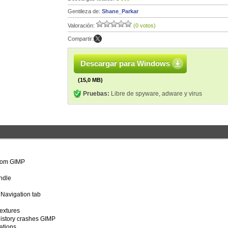
Gentileza de:
Shane_Parkar
Valoración:
(0 votos)
Compartir:
Descargar para Windows
(15,0 MB)
Pruebas:
Libre de spyware, adware y virus
from GIMP
andle
 Navigation tab
extures
istory crashes GIMP
ations