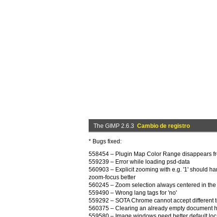
The GIMP 2.6.3
Cambio de registro
* Bugs fixed:
558454 – Plugin Map Color Range disappears 
559239 – Error while loading psd-data
560903 – Explicit zooming with e.g. '1' should h
zoom-focus better
560245 – Zoom selection always centered in the
559490 – Wrong lang tags for 'no'
559292 – SOTA Chrome cannot accept different t
560375 – Clearing an already empty document h
559580 – Image windows need better default loc