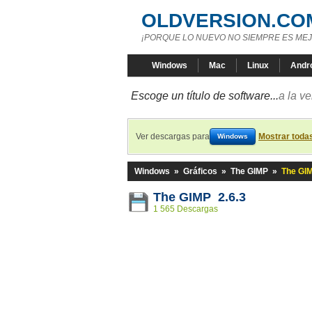
OLDVERSION.CO
¡PORQUE LO NUEVO NO SIEMPRE ES MEJ
Windows
Mac
Linux
Andr
Escoge un título de software...
a la v
Ver descargas para
Mostrar toda
Windows
Windows
»
Gráficos
»
The GIMP
»
The GIM
The GIMP 2.6.3
1 565 Descargas