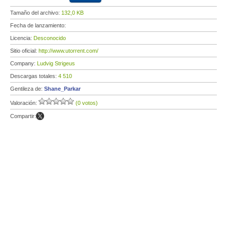
Tamaño del archivo:
132,0 KB
Fecha de lanzamiento:
Licencia:
Desconocido
Sitio oficial:
http://www.utorrent.com/
Company:
Ludvig Strigeus
Descargas totales:
4 510
Gentileza de:
Shane_Parkar
Valoración:
(0 votos)
Compartir: