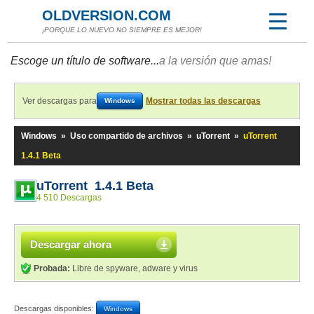
OLDVERSION.COM
¡PORQUE LO NUEVO NO SIEMPRE ES MEJOR!
Escoge un título de software...
a la versión que amas!
Ver descargas para
Mostrar todas las descargas
Windows
Windows
»
Uso compartido de archivos
»
uTorrent
»
uTorrent
1.4.1 Beta
uTorrent 1.4.1 Beta
4 510 Descargas
Descargar ahora
Probada:
Libre de spyware, adware y virus
Descargas disponibles:
Windows