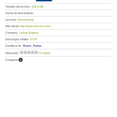
Tamaño del archivo:
205,0 KB
Fecha de lanzamiento:
Licencia:
Desconocido
Sitio oficial:
http://www.utorrent.com/
Company:
Ludvig Strigeus
Descargas totales:
8 570
Gentileza de:
Shane_Parkar
Valoración:
(0 votos)
Compartir: