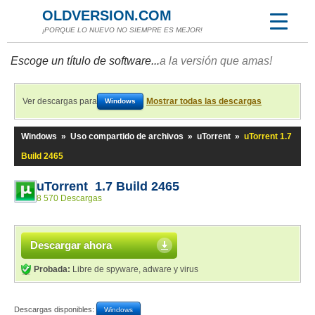
OLDVERSION.COM
¡PORQUE LO NUEVO NO SIEMPRE ES MEJOR!
Escoge un título de software...
a la versión que amas!
Ver descargas para
Mostrar todas las descargas
Windows
Windows
»
Uso compartido de archivos
»
uTorrent
»
uTorrent 1.7
Build 2465
uTorrent 1.7 Build 2465
8 570 Descargas
Descargar ahora
Probada:
Libre de spyware, adware y virus
Descargas disponibles:
Windows