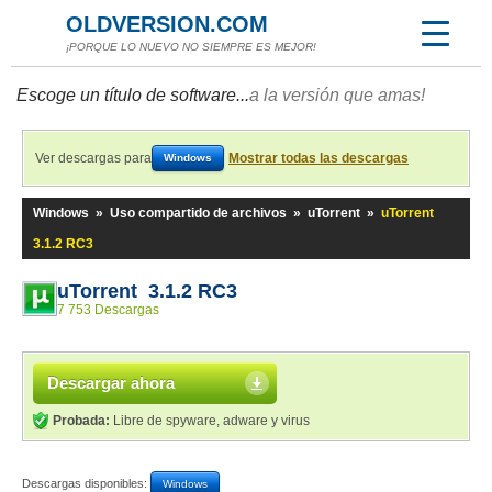
OLDVERSION.COM
¡PORQUE LO NUEVO NO SIEMPRE ES MEJOR!
Escoge un título de software...
a la versión que amas!
Ver descargas para
Mostrar todas las descargas
Windows
Windows
»
Uso compartido de archivos
»
uTorrent
»
uTorrent
3.1.2 RC3
uTorrent 3.1.2 RC3
7 753 Descargas
Descargar ahora
Probada:
Libre de spyware, adware y virus
Descargas disponibles:
Windows