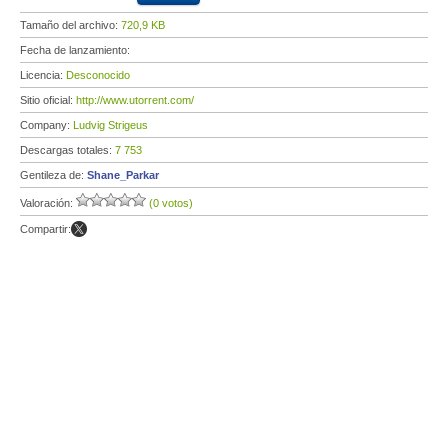
Tamaño del archivo:
720,9 KB
Fecha de lanzamiento:
Licencia:
Desconocido
Sitio oficial:
http://www.utorrent.com/
Company:
Ludvig Strigeus
Descargas totales:
7 753
Gentileza de:
Shane_Parkar
Valoración:
(0 votos)
Compartir: