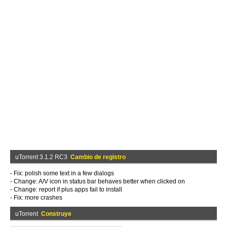
uTorrent 3.1.2 RC3
Cambio de registro
- Fix: polish some text in a few dialogs
- Change: A/V icon in status bar behaves better when clicked on
- Change: report if plus apps fail to install
- Fix: more crashes
uTorrent
Construye