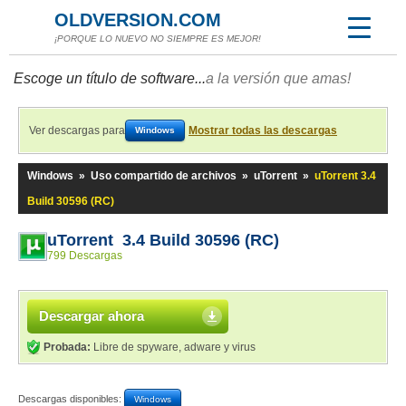
OLDVERSION.COM
¡PORQUE LO NUEVO NO SIEMPRE ES MEJOR!
Escoge un título de software...
a la versión que amas!
Ver descargas para
Mostrar todas las descargas
Windows
Windows
»
Uso compartido de archivos
»
uTorrent
»
uTorrent 3.4
Build 30596 (RC)
uTorrent 3.4 Build 30596 (RC)
799 Descargas
Descargar ahora
Probada:
Libre de spyware, adware y virus
Descargas disponibles:
Windows