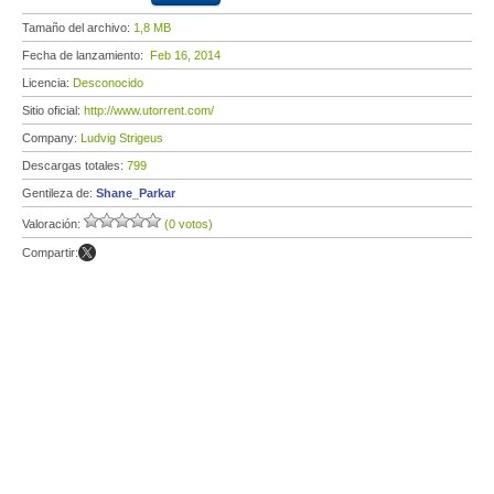
Tamaño del archivo:
1,8 MB
Fecha de lanzamiento:
Feb 16, 2014
Licencia:
Desconocido
Sitio oficial:
http://www.utorrent.com/
Company:
Ludvig Strigeus
Descargas totales:
799
Gentileza de:
Shane_Parkar
Valoración:
(0 votos)
Compartir: