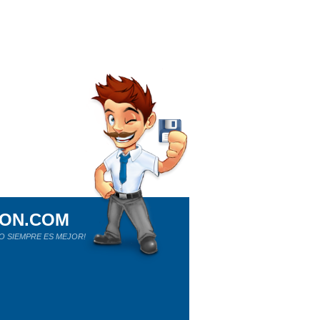
ION.COM
O SIEMPRE ES MEJOR!