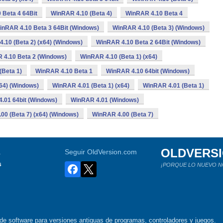
 Beta 4 64Bit
WinRAR 4.10 (Beta 4)
WinRAR 4.10 Beta 4
inRAR 4.10 Beta 3 64Bit (Windows)
WinRAR 4.10 (Beta 3) (Windows)
.10 (Beta 2) (x64) (Windows)
WinRAR 4.10 Beta 2 64Bit (Windows)
 4.10 Beta 2 (Windows)
WinRAR 4.10 (Beta 1) (x64)
(Beta 1)
WinRAR 4.10 Beta 1
WinRAR 4.10 64bit (Windows)
64) (Windows)
WinRAR 4.01 (Beta 1) (x64)
WinRAR 4.01 (Beta 1)
.01 64bit (Windows)
WinRAR 4.01 (Windows)
00 (Beta 7) (x64) (Windows)
WinRAR 4.00 (Beta 7)
OLDVERS
a
Seguir OldVersion.com
s
¡PORQUE LO NUEVO N
de software para versiones antiguas de programas, controladores y juegos.