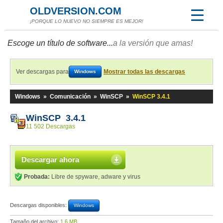
OLDVERSION.COM
¡PORQUE LO NUEVO NO SIEMPRE ES MEJOR!
Escoge un título de software...
a la versión que amas!
Ver descargas para
Mostrar todas las descargas
Windows
Windows
»
Comunicación
»
WinSCP
»
WinSCP 3.4.1
WinSCP 3.4.1
11 502 Descargas
Descargar ahora
Probada:
Libre de spyware, adware y virus
Descargas disponibles:
Windows
Tamaño del archivo:
1,6 MB