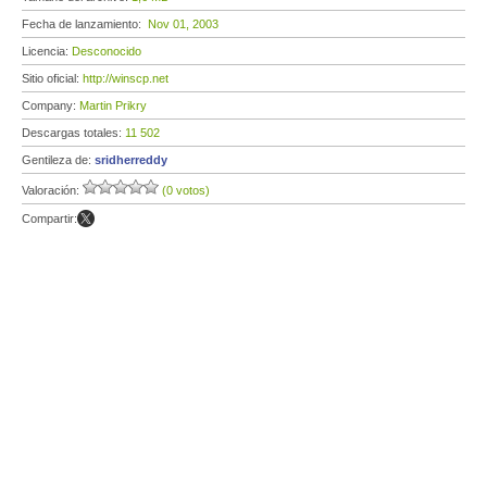
Fecha de lanzamiento:
Nov 01, 2003
Licencia:
Desconocido
Sitio oficial:
http://winscp.net
Company:
Martin Prikry
Descargas totales:
11 502
Gentileza de:
sridherreddy
Valoración:
(0 votos)
Compartir: