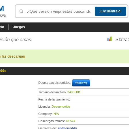
M
OR!
oid
Juegos
ersión que amas!
Stats:
s las descargas
.99c
Descargas disponibles:
Windows
Tamaño del archivo:
248,5 KB
Fecha de lanzamiento:
Licencia:
Desconocido
Company:
N/A
Descargas totales:
18 574
Gentileza de:
sridherreddy