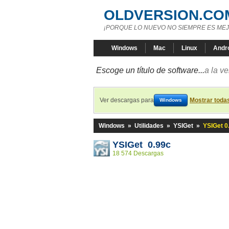
OLDVERSION.CO
¡PORQUE LO NUEVO NO SIEMPRE ES MEJ
Windows
Mac
Linux
Andr
Escoge un título de software...
a la v
Ver descargas para
Mostrar toda
Windows
Windows
»
Utilidades
»
YSIGet
»
YSIGet 0
YSIGet 0.99c
18 574 Descargas