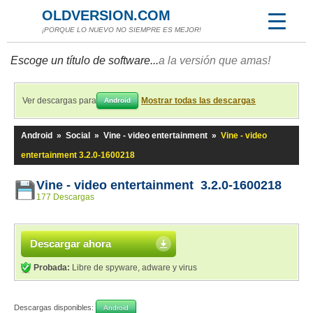
OLDVERSION.COM
¡PORQUE LO NUEVO NO SIEMPRE ES MEJOR!
Escoge un título de software...
a la versión que amas!
Ver descargas para
Mostrar todas las descargas
Android
Android
»
Social
»
Vine - video entertainment
»
Vine - video
entertainment 3.2.0-1600218
Vine - video entertainment 3.2.0-1600218
177 Descargas
Descargar ahora
Probada:
Libre de spyware, adware y virus
Descargas disponibles:
Android