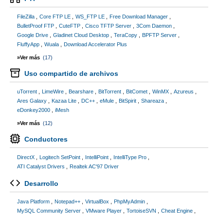
FileZilla
Core FTP LE
WS_FTP LE
Free Download Manager
BulletProof FTP
CuteFTP
Cisco TFTP Server
3Com Daemon
Google Drive
Gladinet Cloud Desktop
TeraCopy
BPFTP Server
FluffyApp
Wuala
Download Accelerator Plus
»Ver más
(17)
Uso compartido de archivos
uTorrent
LimeWire
Bearshare
BitTorrent
BitComet
WinMX
Azureus
Ares Galaxy
Kazaa Lite
DC++
eMule
BitSpirit
Shareaza
eDonkey2000
iMesh
»Ver más
(12)
Conductores
DirectX
Logitech SetPoint
IntelliPoint
IntelliType Pro
ATI Catalyst Drivers
Realtek AC'97 Driver
Desarrollo
Java Platform
Notepad++
VirtualBox
PhpMyAdmin
MySQL Community Server
VMware Player
TortoiseSVN
Cheat Engine