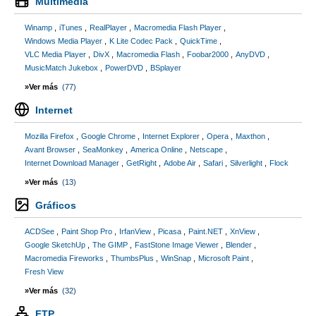
Multimedia
Winamp
iTunes
RealPlayer
Macromedia Flash Player
Windows Media Player
K Lite Codec Pack
QuickTime
VLC Media Player
DivX
Macromedia Flash
Foobar2000
AnyDVD
MusicMatch Jukebox
PowerDVD
BSplayer
»Ver más
(77)
Internet
Mozilla Firefox
Google Chrome
Internet Explorer
Opera
Maxthon
Avant Browser
SeaMonkey
America Online
Netscape
Internet Download Manager
GetRight
Adobe Air
Safari
Silverlight
Flock
»Ver más
(13)
Gráficos
ACDSee
Paint Shop Pro
IrfanView
Picasa
Paint.NET
XnView
Google SketchUp
The GIMP
FastStone Image Viewer
Blender
Macromedia Fireworks
ThumbsPlus
WinSnap
Microsoft Paint
Fresh View
»Ver más
(32)
FTP