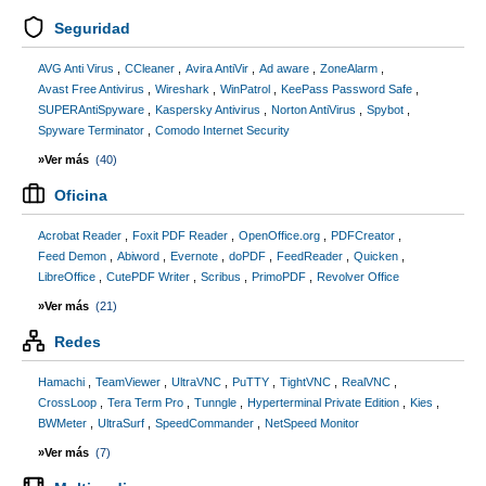
Seguridad
AVG Anti Virus
CCleaner
Avira AntiVir
Ad aware
ZoneAlarm
Avast Free Antivirus
Wireshark
WinPatrol
KeePass Password Safe
SUPERAntiSpyware
Kaspersky Antivirus
Norton AntiVirus
Spybot
Spyware Terminator
Comodo Internet Security
»Ver más
(40)
Oficina
Acrobat Reader
Foxit PDF Reader
OpenOffice.org
PDFCreator
Feed Demon
Abiword
Evernote
doPDF
FeedReader
Quicken
LibreOffice
CutePDF Writer
Scribus
PrimoPDF
Revolver Office
»Ver más
(21)
Redes
Hamachi
TeamViewer
UltraVNC
PuTTY
TightVNC
RealVNC
CrossLoop
Tera Term Pro
Tunngle
Hyperterminal Private Edition
Kies
BWMeter
UltraSurf
SpeedCommander
NetSpeed Monitor
»Ver más
(7)