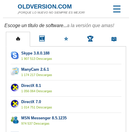
OLDVERSION.COM
¡PORQUE LO NUEVO NO SIEMPRE ES MEJOR!
Escoge un título de software...
a la versión que amas!
🔥
🆕
⭐
🏆
📖
Skype 3.8.0.188
1 907 513 Descargas
ManyCam 2.6.1
1 174 217 Descargas
DirectX 8.1
1 056 064 Descargas
DirectX 7.0
1 014 751 Descargas
MSN Messenger 8.5.1235
974 537 Descargas