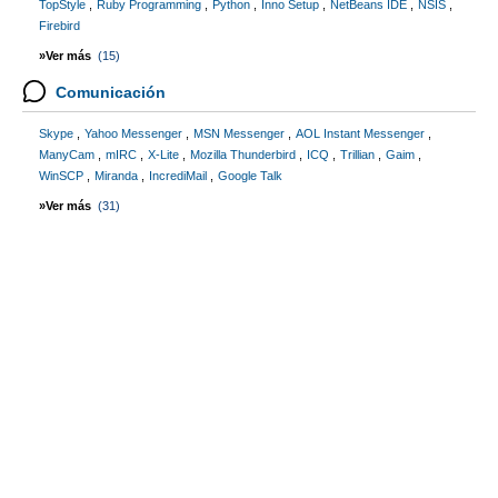
TopStyle
Ruby Programming
Python
Inno Setup
NetBeans IDE
NSIS
Firebird
»Ver más
(15)
Comunicación
Skype
Yahoo Messenger
MSN Messenger
AOL Instant Messenger
ManyCam
mIRC
X-Lite
Mozilla Thunderbird
ICQ
Trillian
Gaim
WinSCP
Miranda
IncrediMail
Google Talk
»Ver más
(31)