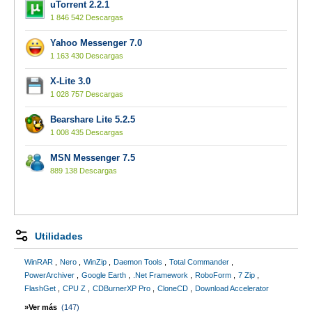
uTorrent 2.2.1
1 846 542 Descargas
Yahoo Messenger 7.0
1 163 430 Descargas
X-Lite 3.0
1 028 757 Descargas
Bearshare Lite 5.2.5
1 008 435 Descargas
MSN Messenger 7.5
889 138 Descargas
Utilidades
WinRAR
Nero
WinZip
Daemon Tools
Total Commander
PowerArchiver
Google Earth
.Net Framework
RoboForm
7 Zip
FlashGet
CPU Z
CDBurnerXP Pro
CloneCD
Download Accelerator
»Ver más
(147)