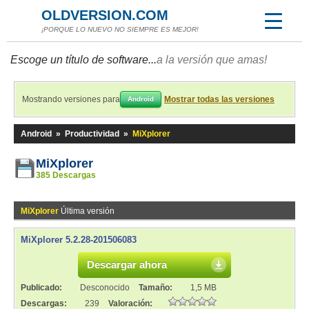
OLDVERSION.COM
¡PORQUE LO NUEVO NO SIEMPRE ES MEJOR!
Escoge un título de software...
a la versión que amas!
Mostrando versiones para
Mostrar todas las versiones
Android
Android
»
Productividad
»
MiXplorer
MiXplorer
385 Descargas
MiXplorer
Última versión
MiXplorer 5.2.28-201506083
Descargar ahora
Publicado:
Desconocido
Tamaño:
1,5 MB
Descargas:
239
Valoración: