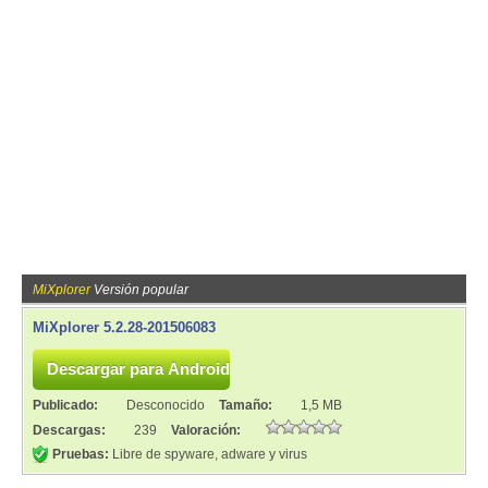
MiXplorer
Versión popular
MiXplorer 5.2.28-201506083
Publicado:
Desconocido
Tamaño:
1,5 MB
Descargas:
239
Valoración:
Pruebas:
Libre de spyware, adware y virus