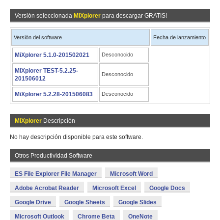
Versión seleccionada
MiXplorer
para descargar GRATIS!
Versión del software
Fecha de lanzamiento
MiXplorer 5.1.0-201502021
Desconocido
MiXplorer TEST-5.2.25-
Desconocido
201506012
MiXplorer 5.2.28-201506083
Desconocido
MiXplorer
Descripción
No hay descripción disponible para este software.
Otros Productividad Software
ES File Explorer File Manager
Microsoft Word
Adobe Acrobat Reader
Microsoft Excel
Google Docs
Google Drive
Google Sheets
Google Slides
Microsoft Outlook
Chrome Beta
OneNote