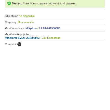
Tested:
Free from spyware, adware and viruses
Sitio oficial:
No disponible
Company:
Desconocido
Versión reciente:
MiXplorer 5.2.28-201506083
Versión más popular:
MiXplorer 5.2.28-201506083
- 239 Descargas
Compartir: