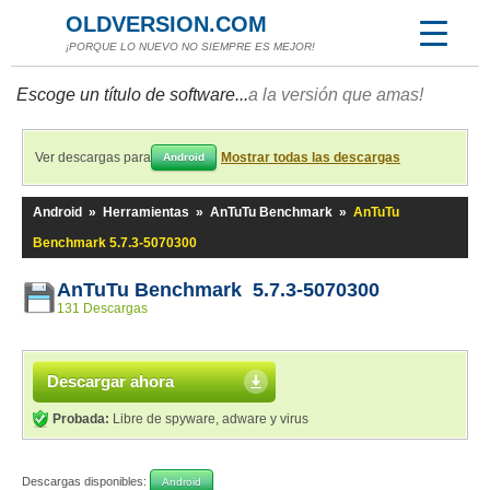
OLDVERSION.COM
¡PORQUE LO NUEVO NO SIEMPRE ES MEJOR!
Escoge un título de software...
a la versión que amas!
Ver descargas para
Mostrar todas las descargas
Android
Android
»
Herramientas
»
AnTuTu Benchmark
»
AnTuTu
Benchmark 5.7.3-5070300
AnTuTu Benchmark 5.7.3-5070300
131 Descargas
Descargar ahora
Probada:
Libre de spyware, adware y virus
Descargas disponibles:
Android