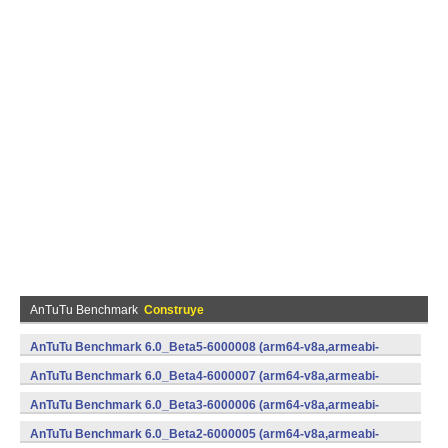
AnTuTu Benchmark
Construye
AnTuTu Benchmark 6.0_Beta5-6000008 (arm64-v8a,armeabi-
v7a,x86,x86_64) (Android)
AnTuTu Benchmark 6.0_Beta4-6000007 (arm64-v8a,armeabi-
v7a,x86,x86_64) (Android)
AnTuTu Benchmark 6.0_Beta3-6000006 (arm64-v8a,armeabi-
v7a,x86,x86_64) (Android)
AnTuTu Benchmark 6.0_Beta2-6000005 (arm64-v8a,armeabi-