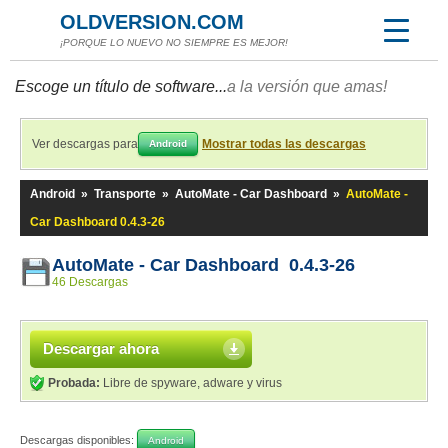
OLDVERSION.COM
¡PORQUE LO NUEVO NO SIEMPRE ES MEJOR!
Escoge un título de software...
a la versión que amas!
Ver descargas para
Mostrar todas las descargas
Android
Android
»
Transporte
»
AutoMate - Car Dashboard
»
AutoMate -
Car Dashboard 0.4.3-26
AutoMate - Car Dashboard 0.4.3-26
46 Descargas
Descargar ahora
Probada:
Libre de spyware, adware y virus
Descargas disponibles:
Android