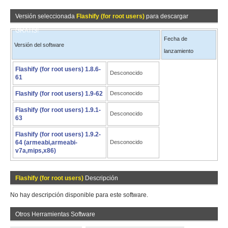
Versión seleccionada
Flashify (for root users)
para descargar
GRATIS!
Fecha de
Versión del software
lanzamiento
Flashify (for root users) 1.8.6-
Desconocido
61
Flashify (for root users) 1.9-62
Desconocido
Flashify (for root users) 1.9.1-
Desconocido
63
Flashify (for root users) 1.9.2-
64 (armeabi,armeabi-
Desconocido
v7a,mips,x86)
Flashify (for root users)
Descripción
No hay descripción disponible para este software.
Otros Herramientas Software