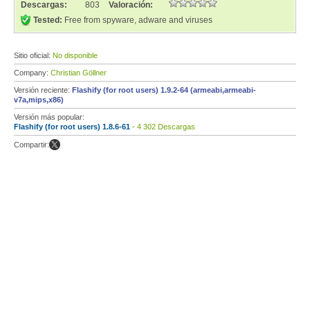
Descargas:
803
Valoración:
Tested:
Free from spyware, adware and viruses
Sitio oficial:
No disponible
Company:
Christian Göllner
Versión reciente:
Flashify (for root users) 1.9.2-64 (armeabi,armeabi-
v7a,mips,x86)
Versión más popular:
Flashify (for root users) 1.8.6-61
- 4 302 Descargas
Compartir: