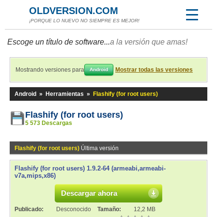
OLDVERSION.COM
¡PORQUE LO NUEVO NO SIEMPRE ES MEJOR!
Escoge un título de software...
a la versión que amas!
Mostrando versiones para
Mostrar todas las versiones
Android
Android
»
Herramientas
»
Flashify (for root users)
Flashify (for root users)
5 573 Descargas
Flashify (for root users)
Última versión
Flashify (for root users) 1.9.2-64 (armeabi,armeabi-
v7a,mips,x86)
Descargar ahora
Publicado:
Desconocido
Tamaño:
12,2 MB