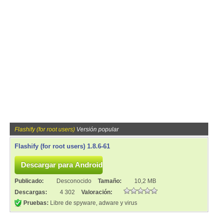
Flashify (for root users)
Versión popular
Flashify (for root users) 1.8.6-61
Publicado:
Desconocido
Tamaño:
10,2 MB
Descargas:
4 302
Valoración:
Pruebas:
Libre de spyware, adware y virus