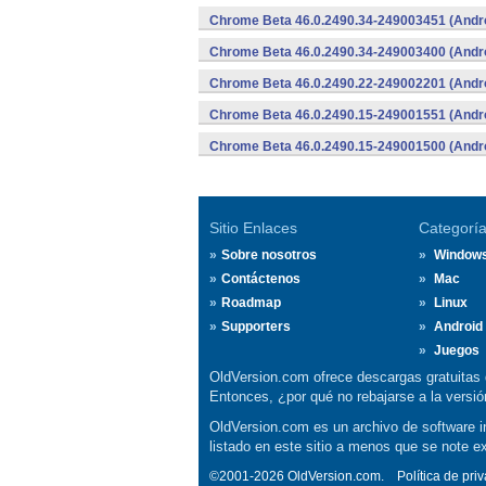
Chrome Beta 46.0.2490.34-249003451 (Andr
Chrome Beta 46.0.2490.34-249003400 (Andr
Chrome Beta 46.0.2490.22-249002201 (Andr
Chrome Beta 46.0.2490.15-249001551 (Andr
Chrome Beta 46.0.2490.15-249001500 (Andr
Sitio Enlaces
Categorí
Sobre nosotros
Window
Contáctenos
Mac
Roadmap
Linux
Supporters
Android
Juegos
OldVersion.com ofrece descargas gratuitas 
Entonces, ¿por qué no rebajarse a la vers
OldVersion.com es un archivo de software in
listado en este sitio a menos que se note e
©2001-2026 OldVersion.com.
Política de pri