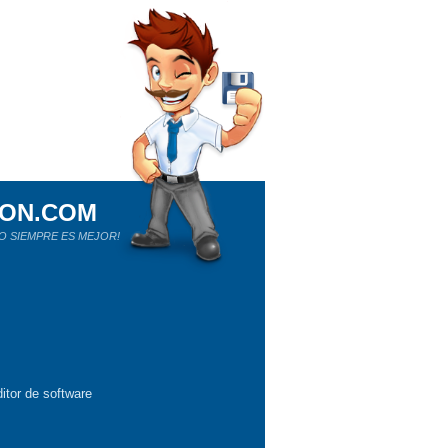
ION.COM
O SIEMPRE ES MEJOR!
itor de software