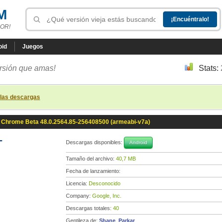
M
OR!
oid
Juegos
ersión que amas!
Stats:
 las descargas
Chrome Beta 48.0.2564.85-256408500 (armeabi-v7a)
-
Descargas disponibles:
Android
Tamaño del archivo:
40,7 MB
Fecha de lanzamiento:
Licencia:
Desconocido
Company:
Google, Inc.
Descargas totales:
40
Gentileza de:
Shane_Parkar