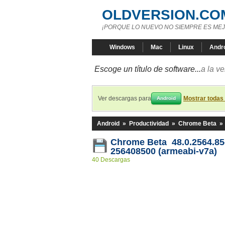
OLDVERSION.CO
¡PORQUE LO NUEVO NO SIEMPRE ES MEJ
Windows
Mac
Linux
Andr
Escoge un título de software...
a la v
Ver descargas para
Mostrar todas
Android
Android
»
Productividad
»
Chrome Beta
»
Chrome Beta 48.0.2564.85
256408500 (armeabi-v7a)
40 Descargas