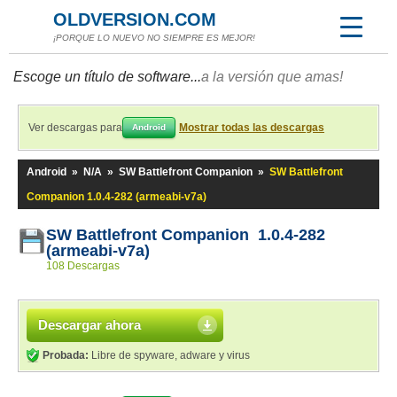
OLDVERSION.COM
¡PORQUE LO NUEVO NO SIEMPRE ES MEJOR!
Escoge un título de software...
a la versión que amas!
Ver descargas para
Mostrar todas las descargas
Android
Android
»
N/A
»
SW Battlefront Companion
»
SW Battlefront
Companion 1.0.4-282 (armeabi-v7a)
SW Battlefront Companion 1.0.4-282
(armeabi-v7a)
108 Descargas
Descargar ahora
Probada:
Libre de spyware, adware y virus