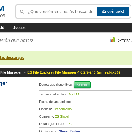
M
OR!
oid
Juegos
ersión que amas!
Stats:
 las descargas
 File Manager
»
ES File Explorer File Manager 4.0.2.9-243 (armeabi,x86)
ager
Descargas disponibles:
Android
Tamaño del archivo:
5,7 MB
Fecha de lanzamiento:
Licencia:
Desconocido
Company:
ES Global
Descargas totales:
142
Gentileza de:
Shane_Parkar