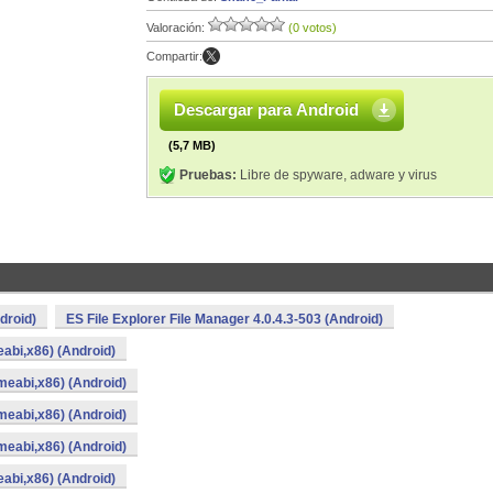
Valoración:
(0 votos)
Compartir:
Descargar para Android
(5,7 MB)
Pruebas:
Libre de spyware, adware y virus
droid)
ES File Explorer File Manager 4.0.4.3-503 (Android)
eabi,x86) (Android)
rmeabi,x86) (Android)
rmeabi,x86) (Android)
rmeabi,x86) (Android)
eabi,x86) (Android)