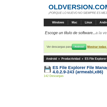
OLDVERSION.CO
¡PORQUE LO NUEVO NO SIEMPRE ES MEJ
Windows
Mac
Linux
Andr
Escoge un título de software...
a la v
Ver descargas para
Mostrar todas
Android
Android
»
Productividad
»
ES File Explorer
ES File Explorer File Man
4.0.2.9-243 (armeabi,x86)
142 Descargas