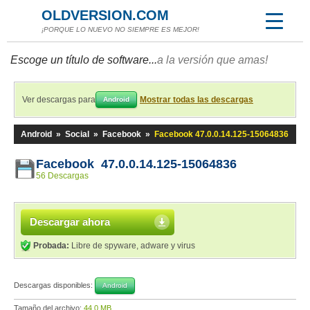
OLDVERSION.COM
¡PORQUE LO NUEVO NO SIEMPRE ES MEJOR!
Escoge un título de software...
a la versión que amas!
Ver descargas para
Mostrar todas las descargas
Android
Android
»
Social
»
Facebook
»
Facebook 47.0.0.14.125-15064836
Facebook 47.0.0.14.125-15064836
56 Descargas
Descargar ahora
Probada:
Libre de spyware, adware y virus
Descargas disponibles:
Android
Tamaño del archivo:
44,0 MB