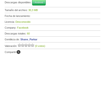
Descargas disponibles:
Android
Tamaño del archivo:
30,3 MB
Fecha de lanzamiento:
Licencia:
Desconocido
Company:
Facebook
Descargas totales:
60
Gentileza de:
Shane_Parkar
Valoración:
(0 votos)
Compartir: