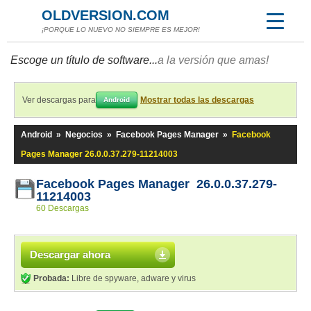
OLDVERSION.COM
¡PORQUE LO NUEVO NO SIEMPRE ES MEJOR!
Escoge un título de software...
a la versión que amas!
Ver descargas para
Mostrar todas las descargas
Android
Android
»
Negocios
»
Facebook Pages Manager
»
Facebook
Pages Manager 26.0.0.37.279-11214003
Facebook Pages Manager 26.0.0.37.279-
11214003
60 Descargas
Descargar ahora
Probada:
Libre de spyware, adware y virus