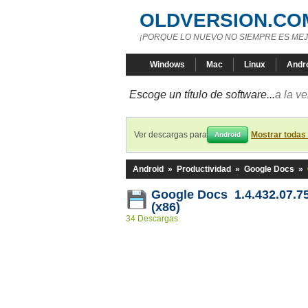
OLDVERSION.CO
¡PORQUE LO NUEVO NO SIEMPRE ES MEJ
Windows
Mac
Linux
Andr
Escoge un título de software...
a la v
Ver descargas para
Mostrar todas
Android
Android
»
Productividad
»
Google Docs
»
Google Docs 1.4.432.07.7
(x86)
34 Descargas