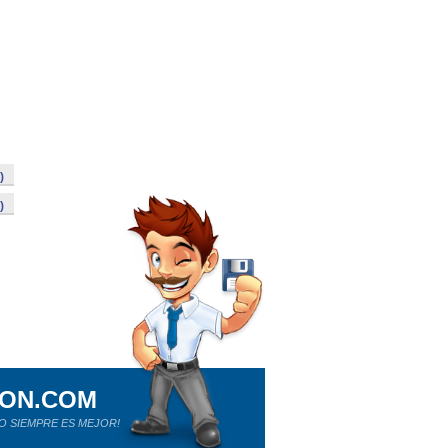
)
)
ION.COM
O SIEMPRE ES MEJOR!