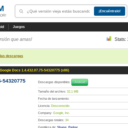
M
OR!
oid
Juegos
ersión que amas!
Stats:
 las descargas
Google Docs 1.4.432.07.75-54320775 (x86)
5-54320775
Descargas disponibles:
Android
Tamaño del archivo:
32,1 MB
Fecha de lanzamiento:
Licencia:
Desconocido
Company:
Google, Inc.
Descargas totales:
34
Gentileza de:
Shane_Parkar