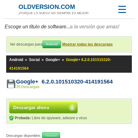
OLDVERSION.COM
¡PORQUE LO NUEVO NO SIEMPRE ES MEJOR!
Escoge un título de software...
a la versión que amas!
Ver descargas para
Mostrar todas las descargas
Android
Android
»
Social
»
Google+
»
Google+ 6.2.0.101510320-
414191564
Google+ 6.2.0.101510320-414191564
35 Descargas
Descargar ahora
Probada:
Libre de spyware, adware y virus
Descargas disponibles:
Android