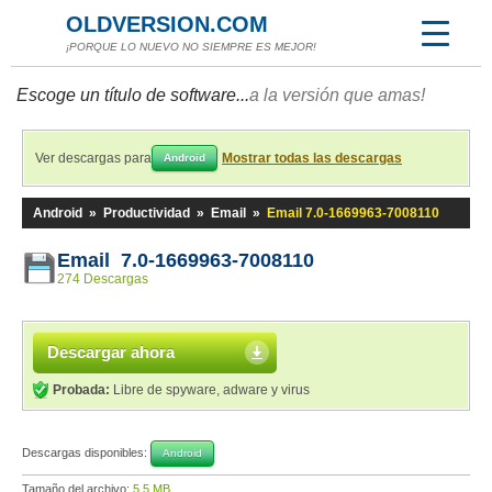
OLDVERSION.COM
¡PORQUE LO NUEVO NO SIEMPRE ES MEJOR!
Escoge un título de software...
a la versión que amas!
Ver descargas para
Mostrar todas las descargas
Android
Android
»
Productividad
»
Email
»
Email 7.0-1669963-7008110
Email 7.0-1669963-7008110
274 Descargas
Descargar ahora
Probada:
Libre de spyware, adware y virus
Descargas disponibles:
Android
Tamaño del archivo:
5,5 MB