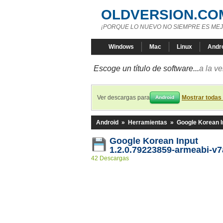
OLDVERSION.CO
¡PORQUE LO NUEVO NO SIEMPRE ES MEJ
Windows
Mac
Linux
Andr
Escoge un título de software...
a la v
Ver descargas para
Mostrar todas
Android
Android
»
Herramientas
»
Google Korean I
Google Korean Input
1.2.0.79223859-armeabi-v7
42 Descargas