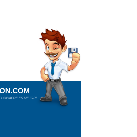
ION.COM
O SIEMPRE ES MEJOR!