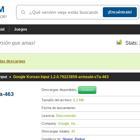
M
OR!
oid
Juegos
ersión que amas!
Stats:
 las descargas
nput
»
Google Korean Input 1.2.0.79223859-armeabi-v7a-463
Descargas disponibles:
Android
a-463
Tamaño del archivo:
6,3 MB
Fecha de lanzamiento:
Licencia:
Desconocido
Company:
Google, Inc.
Descargas totales:
42
Gentileza de:
Shane_Parkar