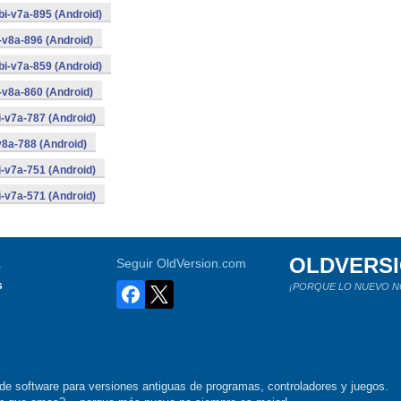
i-v7a-895 (Android)
-v8a-896 (Android)
i-v7a-859 (Android)
-v8a-860 (Android)
-v7a-787 (Android)
8a-788 (Android)
-v7a-751 (Android)
-v7a-571 (Android)
OLDVERS
a
Seguir OldVersion.com
s
¡PORQUE LO NUEVO N
de software para versiones antiguas de programas, controladores y juegos.