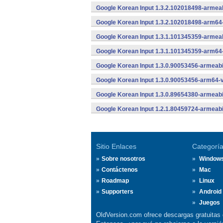
Google Korean Input 1.3.2.102018498-armeab
Google Korean Input 1.3.2.102018498-arm64
Google Korean Input 1.3.1.101345359-armeab
Google Korean Input 1.3.1.101345359-arm64
Google Korean Input 1.3.0.90053456-armeabi
Google Korean Input 1.3.0.90053456-arm64-v
Google Korean Input 1.3.0.89654380-armeabi
Google Korean Input 1.2.1.80459724-armeabi
Sitio Enlaces
Categorí
Sobre nosotros
Window
Contáctenos
Mac
Roadmap
Linux
Supporters
Android
Juegos
OldVersion.com ofrece descargas gratuitas 