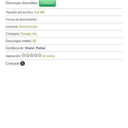
Descargas disponibles:
Android
Tamaño del archivo:
9,8 MB
Fecha de lanzamiento:
Licencia:
Desconocido
Company:
Google, Inc.
Descargas totales:
60
Gentileza de:
Shane_Parkar
Valoración:
(0 votos)
Compartir: