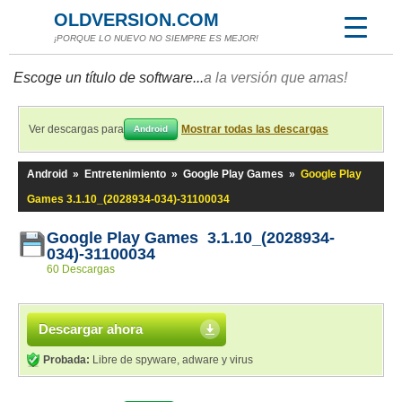
OLDVERSION.COM
¡PORQUE LO NUEVO NO SIEMPRE ES MEJOR!
Escoge un título de software...
a la versión que amas!
Ver descargas para
Mostrar todas las descargas
Android
Android
»
Entretenimiento
»
Google Play Games
»
Google Play
Games 3.1.10_(2028934-034)-31100034
Google Play Games 3.1.10_(2028934-
034)-31100034
60 Descargas
Descargar ahora
Probada:
Libre de spyware, adware y virus