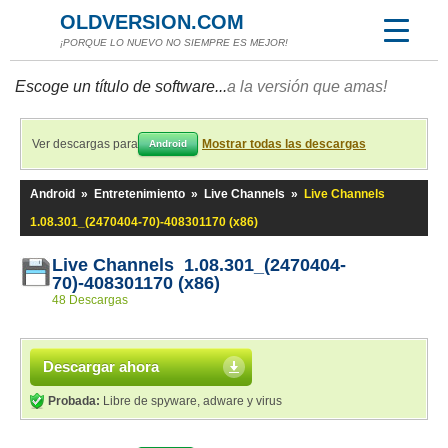
OLDVERSION.COM
¡PORQUE LO NUEVO NO SIEMPRE ES MEJOR!
Escoge un título de software...
a la versión que amas!
Ver descargas para
Mostrar todas las descargas
Android
Android
»
Entretenimiento
»
Live Channels
»
Live Channels
1.08.301_(2470404-70)-408301170 (x86)
Live Channels 1.08.301_(2470404-
70)-408301170 (x86)
48 Descargas
Descargar ahora
Probada:
Libre de spyware, adware y virus