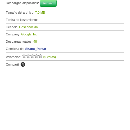
Descargas disponibles:
Android
Tamaño del archivo:
7,0 MB
Fecha de lanzamiento:
Licencia:
Desconocido
Company:
Google, Inc.
Descargas totales:
48
Gentileza de:
Shane_Parkar
Valoración:
(0 votos)
Compartir: