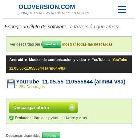
OLDVERSION.COM
¡PORQUE LO NUEVO NO SIEMPRE ES MEJOR!
Escoge un título de software...
a la versión que amas!
Ver descargas para
Mostrar todas las descargas
Android
Android
»
Medios de comunicación y vídeo
»
YouTube
»
YouTube
11.05.55-110555644 (arm64-v8a)
YouTube 11.05.55-110555644 (arm64-v8a)
1 254 Descargas
Descargar ahora
Probada:
Libre de spyware, adware y virus
Descargas disponibles:
Android