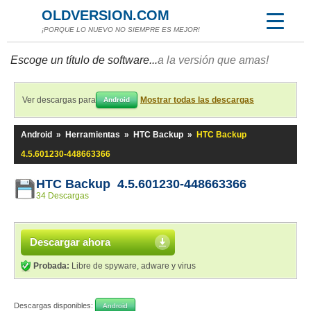
OLDVERSION.COM
¡PORQUE LO NUEVO NO SIEMPRE ES MEJOR!
Escoge un título de software...
a la versión que amas!
Ver descargas para
Mostrar todas las descargas
Android
Android
»
Herramientas
»
HTC Backup
»
HTC Backup
4.5.601230-448663366
HTC Backup 4.5.601230-448663366
34 Descargas
Descargar ahora
Probada:
Libre de spyware, adware y virus
Descargas disponibles:
Android