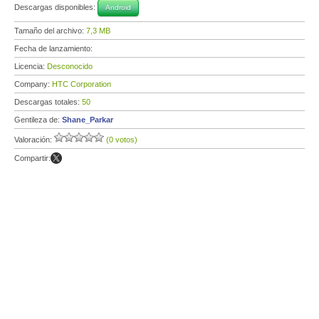
Descargas disponibles:
Android
Tamaño del archivo:
7,3 MB
Fecha de lanzamiento:
Licencia:
Desconocido
Company:
HTC Corporation
Descargas totales:
50
Gentileza de:
Shane_Parkar
Valoración:
(0 votos)
Compartir: