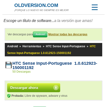
OLDVERSION.COM
¡PORQUE LO NUEVO NO SIEMPRE ES MEJOR!
Escoge un título de software...
a la versión que amas!
Ver descargas para
Mostrar todas las descargas
Android
Android
»
Herramientas
»
HTC Sense Input-Portuguese
»
HTC
Sense Input-Portuguese 1.0.612923-150001192
HTC Sense Input-Portuguese 1.0.612923-
150001192
50 Descargas
Descargar ahora
Probada:
Libre de spyware, adware y virus