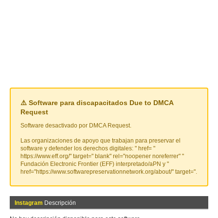
⚠️ Software para discapacitados Due to DMCA
Request
Software desactivado por DMCA Request.
Las organizaciones de apoyo que trabajan para preservar el
software y defender los derechos digitales: " href= "
https://www.eff.org/" target=" blank" rel="noopener noreferrer" "
Fundación Electronic Frontier (EFF) interpretado/aPN y "
href="https://www.softwarepreservationnetwork.org/about/" target=".
Instagram
Descripción