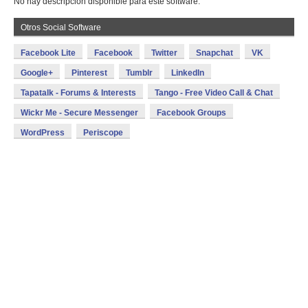
No hay descripción disponible para este software.
Otros Social Software
Facebook Lite
Facebook
Twitter
Snapchat
VK
Google+
Pinterest
Tumblr
LinkedIn
Tapatalk - Forums & Interests
Tango - Free Video Call & Chat
Wickr Me - Secure Messenger
Facebook Groups
WordPress
Periscope