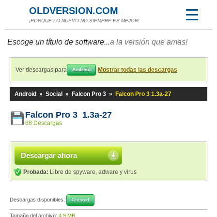
OLDVERSION.COM
¡PORQUE LO NUEVO NO SIEMPRE ES MEJOR!
Escoge un título de software...
a la versión que amas!
Ver descargas para
Mostrar todas las descargas
Android
Android
»
Social
»
Falcon Pro 3
»
Falcon Pro 3 1.3a-27
Falcon Pro 3 1.3a-27
68 Descargas
Descargar ahora
Probada:
Libre de spyware, adware y virus
Descargas disponibles:
Android
Tamaño del archivo:
4,9 MB