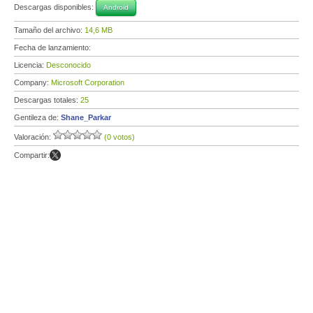
Descargas disponibles:
Android
Tamaño del archivo:
14,6 MB
Fecha de lanzamiento:
Licencia:
Desconocido
Company:
Microsoft Corporation
Descargas totales:
25
Gentileza de:
Shane_Parkar
Valoración:
(0 votos)
Compartir: