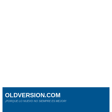
OLDVERSION.COM
¡PORQUE LO NUEVO NO SIEMPRE ES MEJOR!