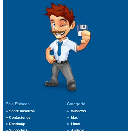
Sitio Enlaces
Categoría
Sobre nosotros
Windows
Contáctenos
Mac
Roadmap
Linux
Supporters
Android