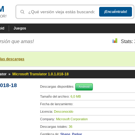
M
OR!
oid
Juegos
ersión que amas!
Stats:
 las descargas
ator
»
Microsoft Translator 1.0.1.018-18
.018-18
Descargas disponibles:
Android
Tamaño del archivo:
6,0 MB
Fecha de lanzamiento:
Licencia:
Desconocido
Company:
Microsoft Corporation
Descargas totales:
36
Gentileza de:
Shane_Parkar