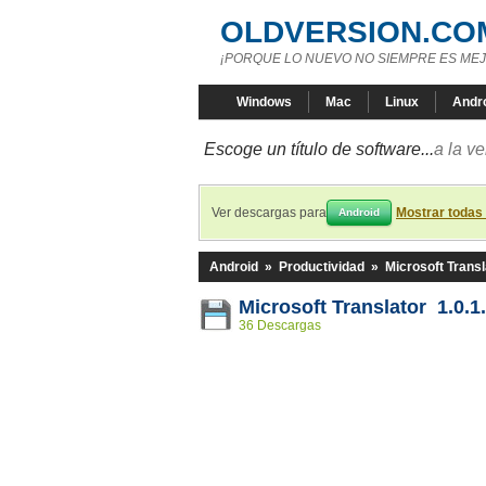
OLDVERSION.CO
¡PORQUE LO NUEVO NO SIEMPRE ES MEJ
Windows
Mac
Linux
Andr
Escoge un título de software...
a la v
Ver descargas para
Mostrar todas
Android
Android
»
Productividad
»
Microsoft Transl
Microsoft Translator 1.0.1
36 Descargas