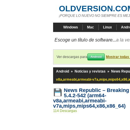
OLDVERSION.CO
¡PORQUE LO NUEVO NO SIEMPRE ES MEJ
Windows
Mac
Linux
Andr
Escoge un título de software...
a la v
Ver descargas para
Mostrar todas
Android
Android
»
Noticias y revistas
»
News Repub
v8a,armeabi,armeabi-v7a,mips,mips64,x86,
News Republic – Breakin
5.4.2-542 (arm64-
v8a,armeabi,armeabi-
v7a,mips,mips64,x86,x86_64)
114 Descargas