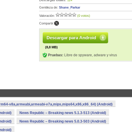
Descargas totales:
114
Gentileza de:
Shane_Parkar
Valoración:
(0 votos)
Compartir:
Descargar para Android
(8,8 MB)
Pruebas:
Libre de spyware, adware y virus
arm64-v8a,armeabi,armeabi-v7a,mips,mips64,x86,x86_64) (Android)
ndroid)
News Republic – Breaking news 5.1.3-513 (Android)
ndroid)
News Republic – Breaking news 5.0.3-503 (Android)
ndroid)