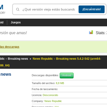
M
OR!
oid
Juegos
ersión que amas!
Stats:
 las descargas
lic – Breaking news
»
News Republic – Breaking news 5.4.2-542 (arm64-
x86_64)
g news
Descargas disponibles:
Android
Tamaño del archivo:
8,8 MB
Fecha de lanzamiento:
Licencia:
Desconocido
Company:
News Republic