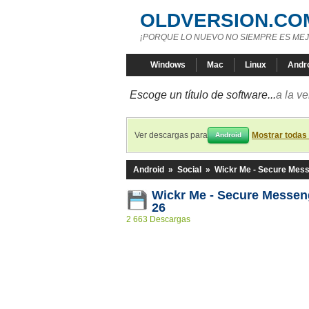
OLDVERSION.CO
¡PORQUE LO NUEVO NO SIEMPRE ES MEJ
Windows
Mac
Linux
Andr
Escoge un título de software...
a la v
Ver descargas para
Mostrar todas
Android
Android
»
Social
»
Wickr Me - Secure Mes
Wickr Me - Secure Messeng
26
2 663 Descargas