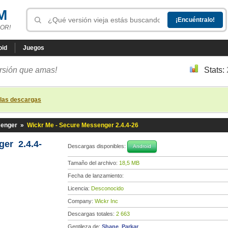
M
OR!
oid
Juegos
ersión que amas!
Stats:
 las descargas
senger
»
Wickr Me - Secure Messenger 2.4.4-26
er 2.4.4-
Descargas disponibles:
Android
Tamaño del archivo:
18,5 MB
Fecha de lanzamiento:
Licencia:
Desconocido
Company:
Wickr Inc
Descargas totales:
2 663
Gentileza de:
Shane_Parkar