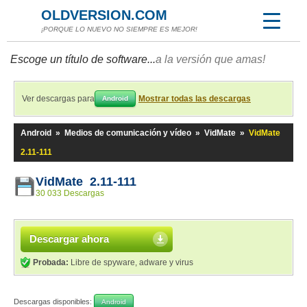
OLDVERSION.COM
¡PORQUE LO NUEVO NO SIEMPRE ES MEJOR!
Escoge un título de software...
a la versión que amas!
Ver descargas para
Mostrar todas las descargas
Android
Android
»
Medios de comunicación y vídeo
»
VidMate
»
VidMate
2.11-111
VidMate 2.11-111
30 033 Descargas
Descargar ahora
Probada:
Libre de spyware, adware y virus
Descargas disponibles:
Android