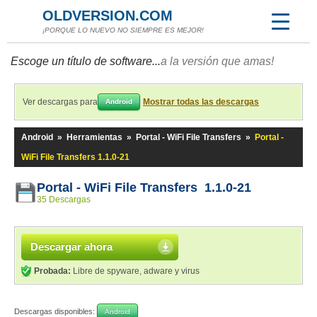
OLDVERSION.COM
¡PORQUE LO NUEVO NO SIEMPRE ES MEJOR!
Escoge un título de software...
a la versión que amas!
Ver descargas para
Mostrar todas las descargas
Android
Android
»
Herramientas
»
Portal - WiFi File Transfers
»
Portal -
WiFi File Transfers 1.1.0-21
Portal - WiFi File Transfers 1.1.0-21
35 Descargas
Descargar ahora
Probada:
Libre de spyware, adware y virus
Descargas disponibles:
Android