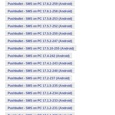
Pushbullet - SMS on PC 17.6.2-259 (Android)
Pushbullet - SMS on PC 17.6.1-258 (Android)
Pushbullet - SMS on PC 17.5.8-253 (Android)
Pushbullet - SMS on PC 17.5.7-252 (Android)
Pushbullet - SMS on PC 17.5.5-250 (Android)
Pushbullet - SMS on PC 17.5.2-247 (Android)
Pushbullet - SMS on PC 17.5.10-255 (Android)
Pushbullet - SMS on PC 17.4-242 (Android)
Pushbullet - SMS on PC 17.4.1-243 (Android)
Pushbullet - SMS on PC 17.3.2-240 (Android)
Pushbullet - SMS on PC 17.2-237 (Android)
Pushbullet - SMS on PC 17.1.5-235 (Android)
Pushbullet - SMS on PC 17.1.4-234 (Android)
Pushbullet - SMS on PC 17.1.3-233 (Android)
Pushbullet - SMS on PC 17.1.2-231 (Android)