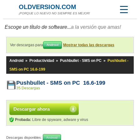
OLDVERSION.COM
¡PORQUE LO NUEVO NO SIEMPRE ES MEJOR!
Escoge un título de software...
a la versión que amas!
Ver descargas para
Mostrar todas las descargas
Android
Android
»
Productividad
»
Pushbullet - SMS on PC
»
Pushbullet -
SMS on PC 16.6-199
Pushbullet - SMS on PC 16.6-199
35 Descargas
Descargar ahora
Probada:
Libre de spyware, adware y virus
Descargas disponibles:
Android