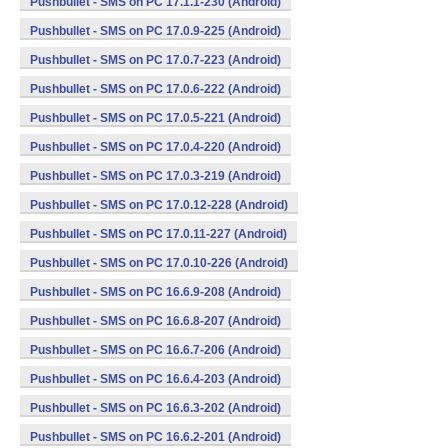
Pushbullet - SMS on PC 17.1.1-230 (Android)
Pushbullet - SMS on PC 17.0.9-225 (Android)
Pushbullet - SMS on PC 17.0.7-223 (Android)
Pushbullet - SMS on PC 17.0.6-222 (Android)
Pushbullet - SMS on PC 17.0.5-221 (Android)
Pushbullet - SMS on PC 17.0.4-220 (Android)
Pushbullet - SMS on PC 17.0.3-219 (Android)
Pushbullet - SMS on PC 17.0.12-228 (Android)
Pushbullet - SMS on PC 17.0.11-227 (Android)
Pushbullet - SMS on PC 17.0.10-226 (Android)
Pushbullet - SMS on PC 16.6.9-208 (Android)
Pushbullet - SMS on PC 16.6.8-207 (Android)
Pushbullet - SMS on PC 16.6.7-206 (Android)
Pushbullet - SMS on PC 16.6.4-203 (Android)
Pushbullet - SMS on PC 16.6.3-202 (Android)
Pushbullet - SMS on PC 16.6.2-201 (Android)