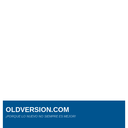
OLDVERSION.COM
¡PORQUE LO NUEVO NO SIEMPRE ES MEJOR!