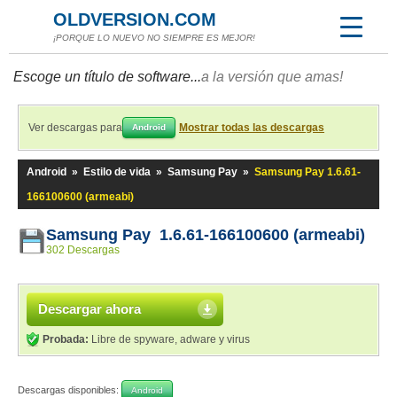
OLDVERSION.COM
¡PORQUE LO NUEVO NO SIEMPRE ES MEJOR!
Escoge un título de software...
a la versión que amas!
Ver descargas para
Mostrar todas las descargas
Android
Android
»
Estilo de vida
»
Samsung Pay
»
Samsung Pay 1.6.61-
166100600 (armeabi)
Samsung Pay 1.6.61-166100600 (armeabi)
302 Descargas
Descargar ahora
Probada:
Libre de spyware, adware y virus
Descargas disponibles:
Android