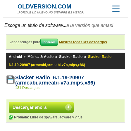
OLDVERSION.COM
¡PORQUE LO NUEVO NO SIEMPRE ES MEJOR!
Escoge un título de software...
a la versión que amas!
Ver descargas para
Mostrar todas las descargas
Android
Android
»
Música & Audio
»
Slacker Radio
»
Slacker Radio
6.1.19-20907 (armeabi,armeabi-v7a,mips,x86)
Slacker Radio 6.1.19-20907
(armeabi,armeabi-v7a,mips,x86)
131 Descargas
Descargar ahora
Probada:
Libre de spyware, adware y virus